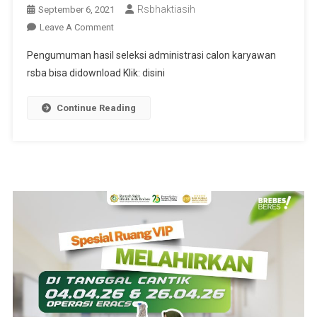
Rsbhaktiasih
September 6, 2021
On
Leave A Comment
PENGUMUMAN
Pengumuman hasil seleksi administrasi calon karyawan
HASIL
rsba bisa didownload Klik: disini
SELEKSI
KARYAWAN
Continue Reading
2020