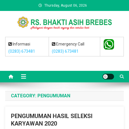
Skip
Thursday, August 06, 2026
to
content
RS BHAKTI ASIH BREBES
Melayani dengan kasih sayang dan setulus hati
Informasi
Emergency Call
(0283) 673481
(0283) 673481
CATEGORY:
PENGUMUMAN
PENGUMUMAN HASIL SELEKSI
KARYAWAN 2020