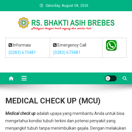
Skip
Saturday, August 08, 2026
to
content
RS BHAKTI ASIH BREBES
Melayani dengan kasih sayang dan setulus hati
Informasi
Emergency Call
(0283) 673481
(0283) 673481
MEDICAL CHECK UP (MCU)
Medical check up
adalah upaya yang membantu Anda untuk bisa
mengetahui kondisi tubuh terkini dan potensi penyakit yang
menjangkit tubuh tanpa menimbulkan gejala. Dengan melakukan